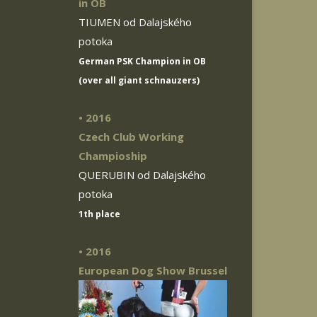
in OB
TIUMEN od Dalajského
potoka
German PSK Champion in OB
(over all giant schnauzers)
• 2016
Czech Club Working
Champioship
QUERUBIN od Dalajského
potoka
1th place
• 2016
European Dog Show Brussel