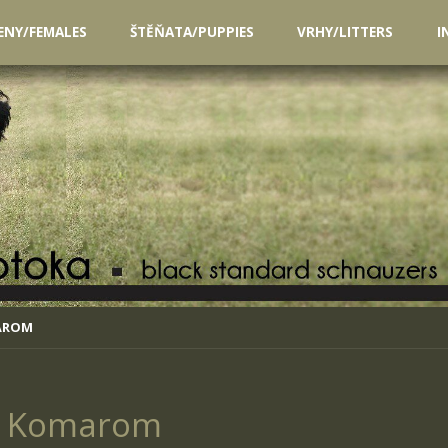
ENY/FEMALES
ŠTĚŇATA/PUPPIES
VRHY/LITTERS
I
MAROM
DS Komarom