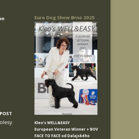
Euro Dog Show Brno 2025
on
 POST
olesy
Kleo's WELL&EASY
European Veteran Winner + BOV
FACE TO FACE od Dalajského