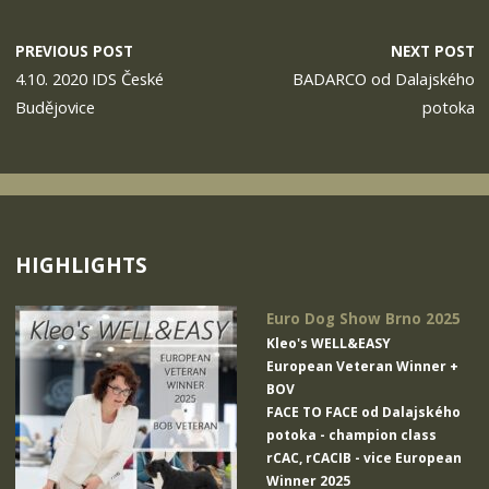
PREVIOUS POST
NEXT POST
4.10. 2020 IDS České
BADARCO od Dalajského
Budějovice
potoka
HIGHLIGHTS
Euro Dog Show Brno 2025
Kleo's WELL&EASY
European Veteran Winner +
BOV
FACE TO FACE od Dalajského
potoka
- champion class
rCAC, rCACIB - vice European
Winner 2025