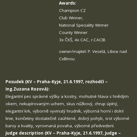
Awards:
Champion CZ
Club Winner,
National Speciality Winner
County Winner
3x ČKŠ, 4x CAC, r.CACIB
owner/majitel: P. Veselá, Libice nad
Cidlinou
Posudek (KV – Praha-Kyje, 21.6.1997, rozhodčí –
Ing.Zuzana Rozová):
Elegantní pes správné výšky a kostry, mohutné hlava s hnědým
okem, nekupírovaným uchem, skus nůžkový, chrup úplný,
elegantní krk, výborně vyvinutý hrudník, výborná horní i dolní
linie, končetiny dostatečně zaúhlené, dobrý pohyb, srst výborné
barvy a kvality, vyrovnaná povaha, výborné předvedení.
Judge description (KV – Praha-Kyje, 21.6.1997, judge –