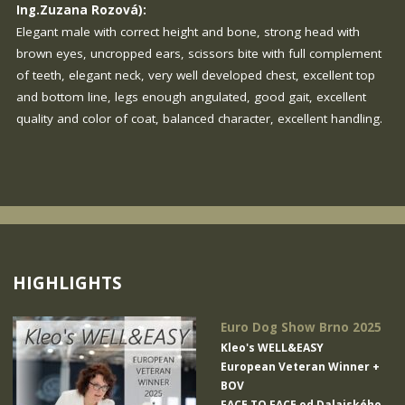
Ing.Zuzana Rozová):
Elegant male with correct height and bone, strong head with
brown eyes, uncropped ears, scissors bite with full complement
of teeth, elegant neck, very well developed chest, excellent top
and bottom line, legs enough angulated, good gait, excellent
quality and color of coat, balanced character, excellent handling.
HIGHLIGHTS
Euro Dog Show Brno 2025
Kleo's WELL&EASY
European Veteran Winner +
BOV
FACE TO FACE od Dalajského