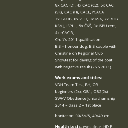
8x CAC (D), 4x CAC (CZ), 5x CAC
(SK), CAC (H), CACL, rCACA
7x CACIB, 6x VDH, 3x KSA, 7x BOB
KSA-J, ISPU-J, 5x ČKŠ, 3x ISPU cert.,
4x rCACIB,
Cruft´s 2011 qualification
BIS – honour dog, BIS couple with
Christine on Regional Club
Showtest for deying of the coat
with negative result (26.5.2011)
Work exams and titles:
VDH Team Test, BH, OB –
beginners (2x), OB1, OB2(2x)
SWHV Obedience Juniorchamship
2014 – class 2 – 1st place
bonitation: 00/5A/5, 49/49 cm
Health tests:
eyes clear, HD B,