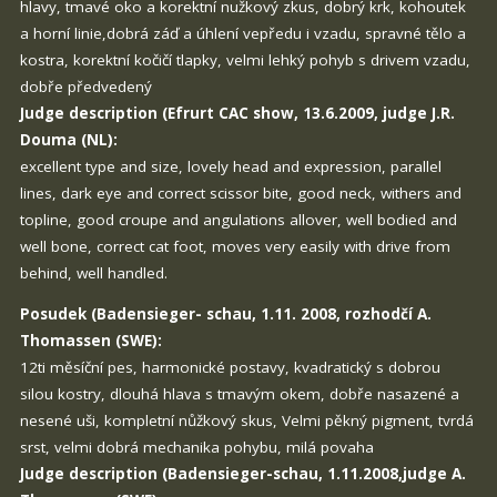
hlavy, tmavé oko a korektní nužkový zkus, dobrý krk, kohoutek
a horní linie,dobrá záď a úhlení vepředu i vzadu, spravné tělo a
kostra, korektní kočičí tlapky, velmi lehký pohyb s drivem vzadu,
dobře předvedený
Judge description (Efrurt CAC show, 13.6.2009, judge J.R.
Douma (NL):
excellent type and size, lovely head and expression, parallel
lines, dark eye and correct scissor bite, good neck, withers and
topline, good croupe and angulations allover, well bodied and
well bone, correct cat foot, moves very easily with drive from
behind, well handled.
Posudek (Badensieger- schau, 1.11. 2008, rozhodčí A.
Thomassen (SWE):
12ti měsíční pes, harmonické postavy, kvadratický s dobrou
silou kostry, dlouhá hlava s tmavým okem, dobře nasazené a
nesené uši, kompletní nůžkový skus, Velmi pěkný pigment, tvrdá
srst, velmi dobrá mechanika pohybu, milá povaha
Judge description (Badensieger-schau, 1.11.2008,judge A.