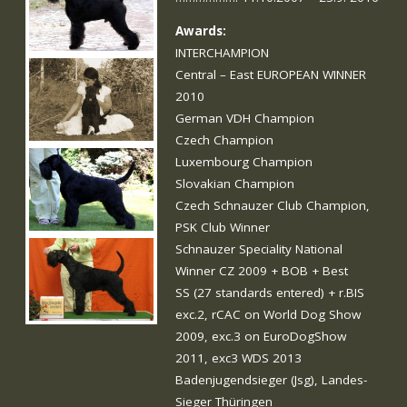
Awards:
INTERCHAMPION
Central – East EUROPEAN WINNER
2010
German VDH Champion
Czech Champion
Luxembourg Champion
Slovakian Champion
Czech Schnauzer Club Champion,
PSK Club Winner
Schnauzer Speciality National
Winner CZ 2009 + BOB + Best
SS (27 standards entered) + r.BIS
exc.2, rCAC on World Dog Show
2009, exc.3 on EuroDogShow
2011, exc3 WDS 2013
Badenjugendsieger (Jsg), Landes-
Sieger Thüringen