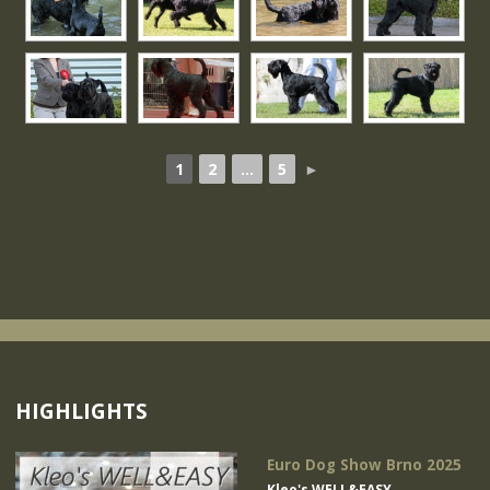
1
2
...
5
►
HIGHLIGHTS
Euro Dog Show Brno 2025
Kleo's WELL&EASY