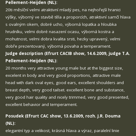
Pellement-Heijden (NL):
20ti měsíční velmi atraktivní mladý pes, na nejhořejší hranici
výšky, výborný ve stavbě těla a proporcích, atraktivní samčí hlava
s ovalným okem, dobré ucho, výborná lopatka a hloubka
hrudníku, velmi dobré nasazení ocasu, výborná kostra a
mohutnost, velmi dobra kvalita srsti, hezky upravený, velmi
dobře prezentovaný, výborná povaha a temperament.
Judge description (Efrurt CACIB show, 14.6.2009, judge T.A.
Pellement-Heijden (NL):
20 months very attractive young male but at the biggest size,
excelent in body and very good proportions, attractive male
head with dark oval eyes, good ears, excellent shoulders and
breast depth, very good tailset. excellent bone and substance,
very good hair quality and nicely trimmed, very good presented,
excellent behavior and temperament.
Posudek (Efrurt CAC show, 13.6.2009, rozh. J.R. Douma
(NL):
elegantní typ a velikost, krásná hlava a výraz, paralelní linie