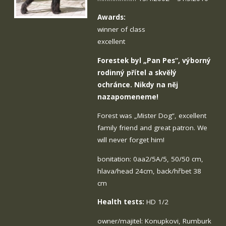
Awards:
winner of class
excellent
Forestek byl „Pan Pes“, výborný
rodinný přítel a skvělý
ochránce. Nikdy na něj
nazapomeneme!
Forest was „Mister Dog“, excellent
family friend and great patron. We
will never forget him!
bonitation: 0aa2/5A/5, 50/50 cm,
hlava/head 24cm, back/hřbet 38
cm
Health tests:
HD 1/2
owner/majitel: Konupkovi, Rumburk