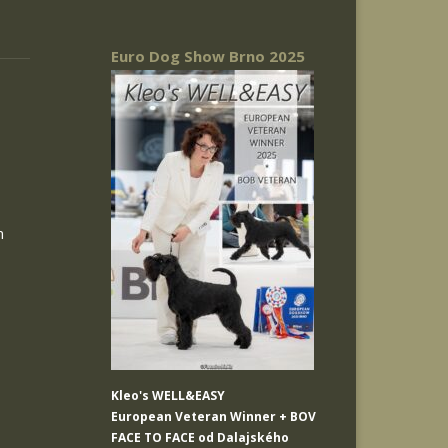
Euro Dog Show Brno 2025
m
Kleo's WELL&EASY
European Veteran Winner + BOV
FACE TO FACE od Dalajského