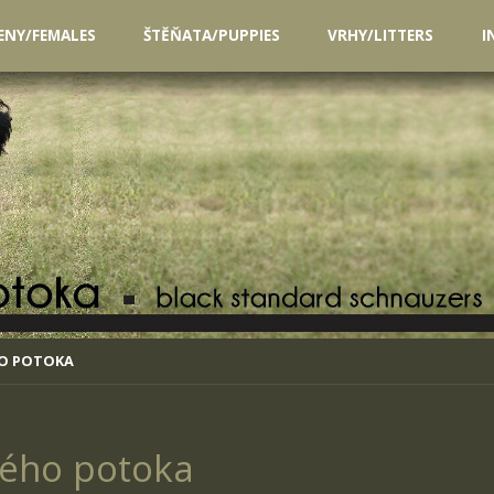
ENY/FEMALES
ŠTĚŇATA/PUPPIES
VRHY/LITTERS
I
HO POTOKA
ého potoka