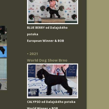
BLUE BERRY od Dalajského
potoka
European Winner & BOB
• 2021
World Dog Show Brno
CALYPSO od Dalajského potoka
World Winner + BOB