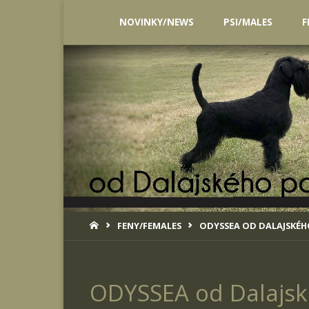
Skip
NOVINKY/NEWS
PSI/MALES
F
to
content
HOME
FENY/FEMALES
ODYSSEA OD DALAJSKÉ
ODYSSEA od Dalajsk