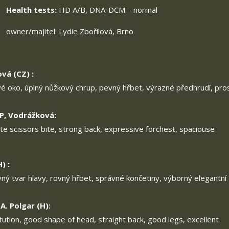
Health tests:
HD A/B, DNA-DCM – normal
owner/majitel: Lydie Zbořilová, Brno
vá (CZ) :
é oko, úplný nůžkový chrup, pevný hřbet, výrazné předhrudí, pro
 P, Vodrážková:
te scissors bite, strong back, expressive forchest, spaciouse
) :
ávný tvar hlavy, rovný hřbet, správné končetiny, výborný elegantní
A. Polgar (H):
tution, good shape of head, straight back, good legs, excellent